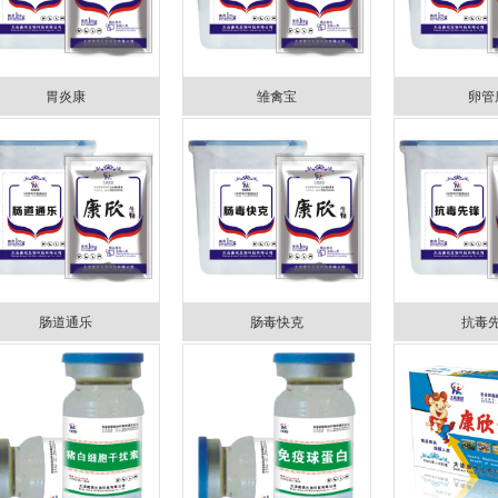
胃炎康
雏禽宝
卵管
肠道通乐
肠毒快克
抗毒