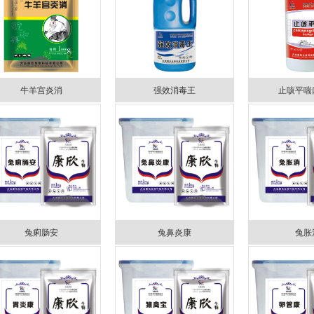
牛羊宫炎消
强效消毒王
止咳平喘
兔痢肠安
兔鼻炎康
兔胀