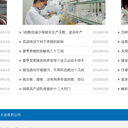
5招教你减少母猪非生产天数，提高年产
怎样
8/5/24]
[2018/5/24]
高温情况下对于养猪的影响
这两
8/5/24]
[2018/5/24]
夏季养猪防热解热三十三招
实用
8/5/24]
[2018/5/24]
夏季育肥猪的饲养管理？这几点你不得不
猪发
8/5/24]
[2018/5/24]
猪流感与仔猪腹泻，不用药也能治？几块
仔猪
8/5/24]
[2018/5/24]
残次猪，僵猪，没有饲养价值的猪，你们
老兽
8/5/24]
[2018/5/24]
饲喂高产泌乳母猪的十二大窍门
解析
8/5/24]
[2018/5/24]
大连兽药公司