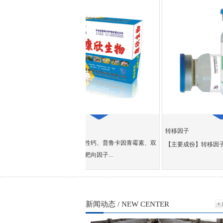
口蹄心康
转移因子
淡
【主要成份】活性钙、普鲁卡因青霉素、双
【主要成份】转移因子(TrartsferFactor
氯芬酸钠、关节靶向因子...
新闻动态 / NEW CENTER