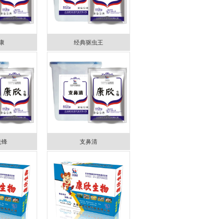
康
经典驱虫王
先锋
支鼻清