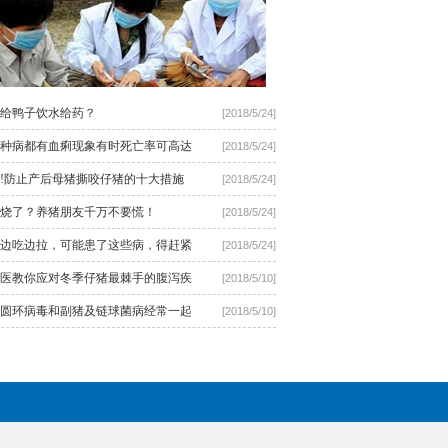
给鸭子饮水给药？
[2018/5/24]
种病都有血痢现象有时死亡率可高达
[2018/5/24]
!防止产后母猪撕咬仔猪的十大措施
[2018/5/24]
烧了？养猪朋友千万不要慌！
[2018/5/24]
边吃边拉，可能患了这些病，得赶紧
[2018/5/24]
医教你应对冬季仔猪最棘手的腹泻疾
[2018/5/10]
圆环病毒和副猪及链球菌病经常一起
[2018/5/10]