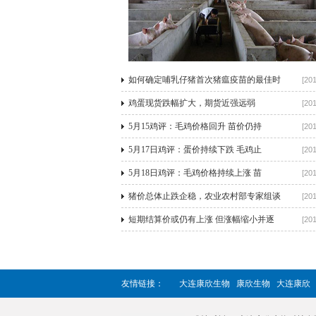
如何确定哺乳仔猪首次猪瘟疫苗的最佳时
[201
鸡蛋现货跌幅扩大，期货近强远弱
[201
5月15鸡评：毛鸡价格回升 苗价仍持
[201
5月17日鸡评：蛋价持续下跌 毛鸡止
[201
5月18日鸡评：毛鸡价格持续上涨 苗
[201
猪价总体止跌企稳，农业农村部专家组谈
[201
短期结算价或仍有上涨 但涨幅缩小并逐
[201
友情链接：
大连康欣生物
康欣生物
大连康欣