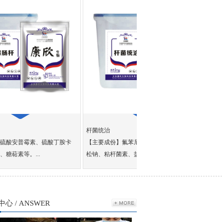
杆菌统治
呼支爽
素、硫酸丁胺卡
【主要成份】氟苯尼考、丁胺卡那、头孢曲
【主要成份】泰
...
松钠、粘杆菌素、盐酸沙...
酮、阿奇霉素、二
心 / ANSWER