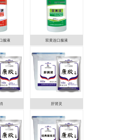
口服液
双黄连口服液
消
肝肾灵