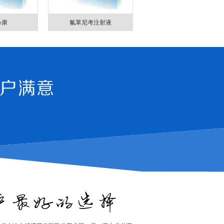
心康
氟苯尼考注射液