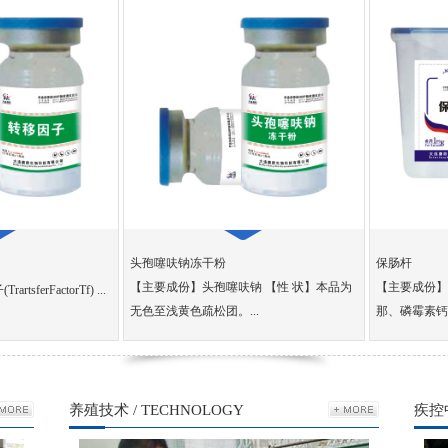
头孢噻呋钠冻干粉
保肠杆
【主要成份】头孢噻呋钠 【性 状】本品为
【主要成份】硫酸安普霉
Tf) ...
无色至浅黄色疏松团。...
那、磷霉素钙、糖萜素等。
养殖技术 / TECHNOLOGY
疾控中