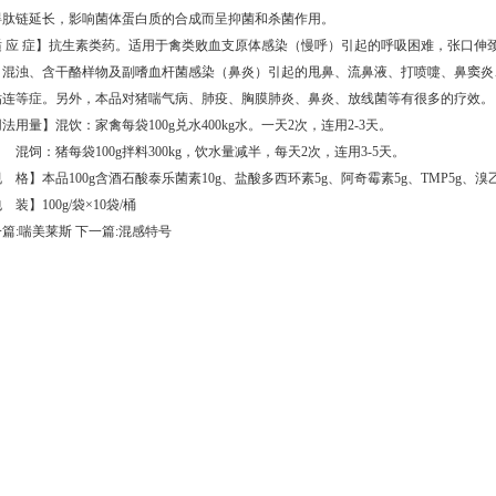
碍肽链延长，影响菌体蛋白质的合成而呈抑菌和杀菌作用。
适 应 症】抗生素类药。适用于禽类败血支原体感染（慢呼）引起的呼吸困难，张口伸
、混浊、含干酪样物及副嗜血杆菌感染（鼻炎）引起的甩鼻、流鼻液、打喷嚏、鼻窦炎
粘连等症。另外，本品对猪喘气病、肺疫、胸膜肺炎、鼻炎、放线菌等有很多的疗效。
法用量】混饮：家禽每袋100g兑水400kg水。一天2次，连用2-3天。
：猪每袋100g拌料300kg，饮水量减半，每天2次，连用3-5天。
 格】本品100g含酒石酸泰乐菌素10g、盐酸多西环素5g、阿奇霉素5g、TMP5g、溴
 装】100g/袋×10袋/桶
篇:喘美莱斯
下一篇:混感特号