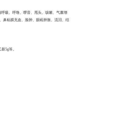
颈呼吸、呼噜、啰音、甩头、咳嗽、气囊增
、鼻粘膜充血、脸肿、眼睑肿胀、流泪、结
乙新5g等。