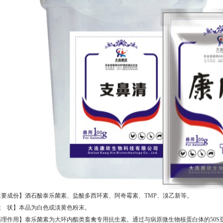
主要成份】酒石酸泰乐菌素、盐酸多西环素、阿奇霉素、TMP、溴乙新等。
性 状】本品为白色或淡黄色粉末。
药理作用】泰乐菌素为大环内酯类畜禽专用抗生素。通过与病原微生物核蛋白体的50S