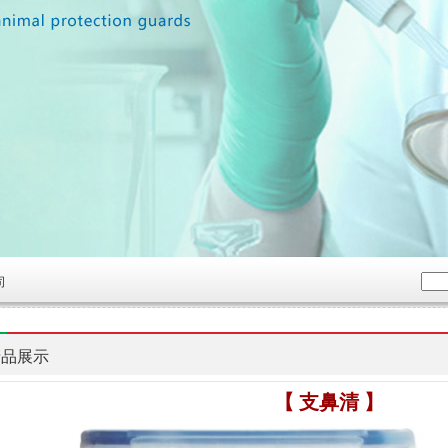
司
产品展示
【 支鼻清 】