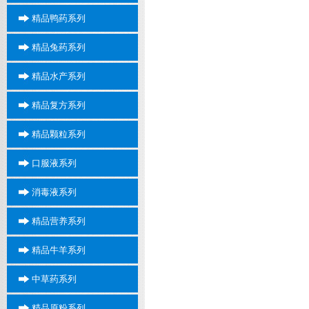
精品鸭药系列
精品兔药系列
精品水产系列
精品复方系列
精品颗粒系列
口服液系列
消毒液系列
精品营养系列
精品牛羊系列
中草药系列
精品原粉系列