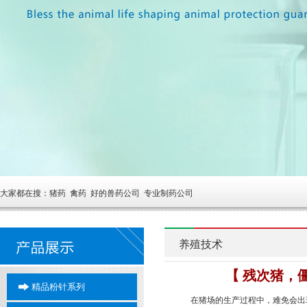
大家都在搜：猪药 禽药 好的兽药公司 专业制药公司
养殖技术
【 残次猪，
精品粉针系列
在猪场的生产过程中，难免会出现